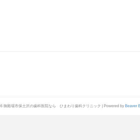
026 御殿場市保土沢の歯科医院なら ひまわり歯科クリニック
|
Powered by
Beaver B