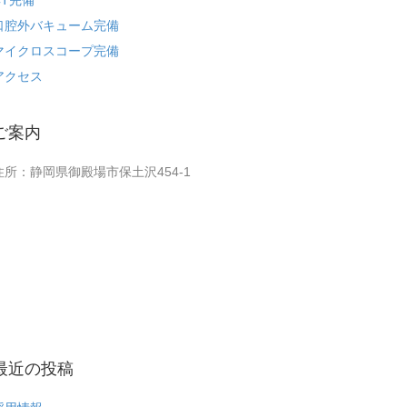
CT完備
口腔外バキューム完備
マイクロスコープ完備
アクセス
ご案内
住所：静岡県御殿場市保土沢454-1
最近の投稿