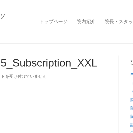
ッ
トップページ
院内紹介
院長・スタッ
75_Subscription_XXL
ia_141445575_Subscription_XXL
ントを受け付けていません