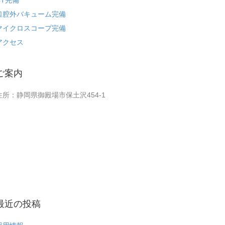
CT完備
口腔外バキューム完備
マイクロスコープ完備
アクセス
ご案内
住所：静岡県御殿場市保土沢454-1
最近の投稿